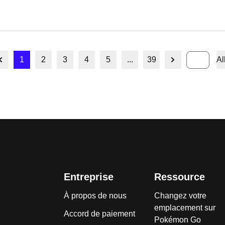
1
2
3
4
5
...
39
Al
Entreprise
Ressource
À propos de nous
Changez votre
emplacement sur
Accord de paiement
Pokémon Go