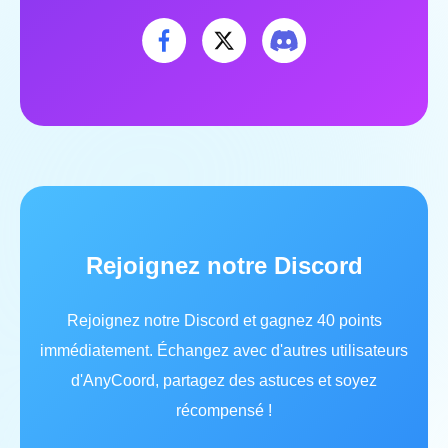
Rejoignez notre Discord
Rejoignez notre Discord et gagnez 40 points
immédiatement. Échangez avec d'autres utilisateurs
d'AnyCoord, partagez des astuces et soyez
récompensé !