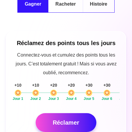
Gratuit
Gagner
Racheter
Histoir
Réclamez des points tous les jours
Connectez-vous et cumulez des points tous les
jours. C'est totalement gratuit ! Mais si vous avez
oublié, recommencez.
+10
+10
+20
+20
+30
+30
+50
Jour 1
Jour 2
Jour 3
Jour 4
Jour 5
Jour 6
Jour 7
Réclamer