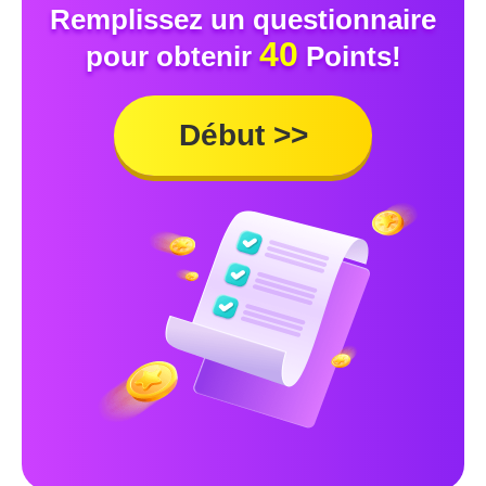
Remplissez un questionnaire
40
pour obtenir
Points!
Début >>