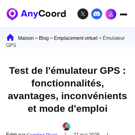
Maison
>
Blog
>
Emplacement virtuel
>
Émulateur
GPS
Test de l'émulateur GPS :
fonctionnalités,
avantages, inconvénients
et mode d'emploi
Édité par
|
27 mai 2025
|