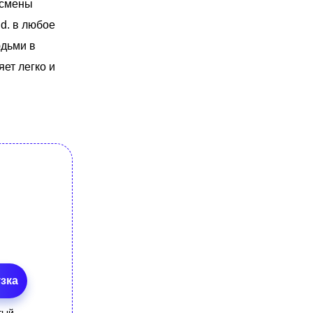
 смены
id. в любое
юдьми в
яет легко и
зка
тый