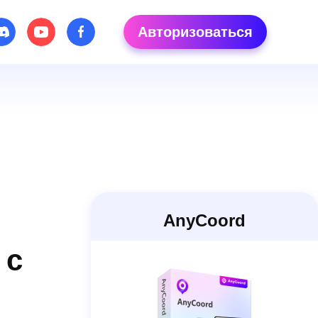
Авторизоваться
AnyCoord
 с