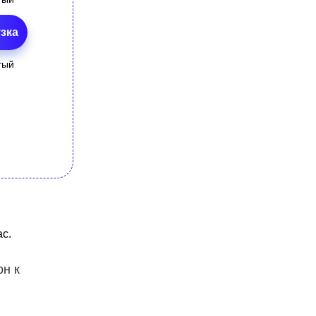
зка
тый
с.
он к