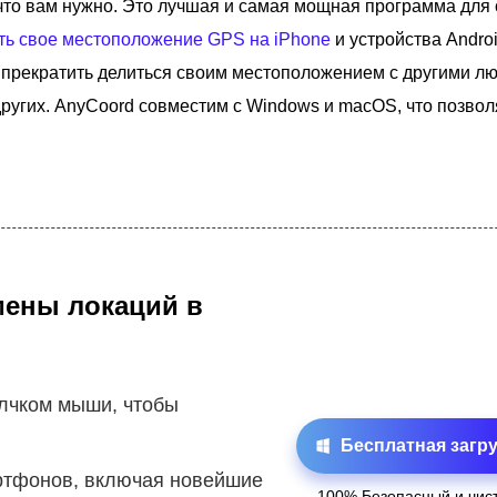
что вам нужно. Это лучшая и самая мощная программа для
ть свое местоположение GPS на iPhone
и устройства Andro
 прекратить делиться своим местоположением с другими л
и других. AnyCoord совместим с Windows и macOS, что позвол
мены локаций в
лчком мыши, чтобы
Бесплатная загру
ртфонов, включая новейшие
100% Безопасный и чис