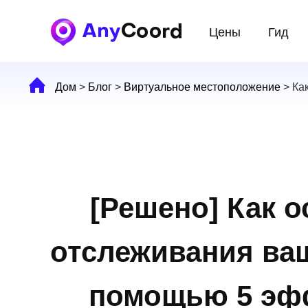
Цены
Гид
Дом
>
Блог
>
Виртуальное местоположение
>
Ка
[Решено] Как о
отслеживания ва
помощью 5 эф