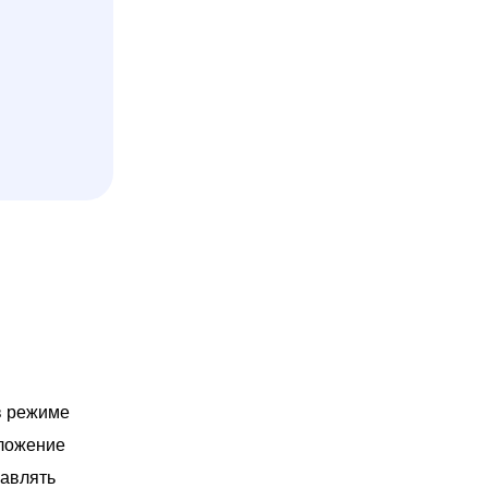
в режиме
иложение
равлять