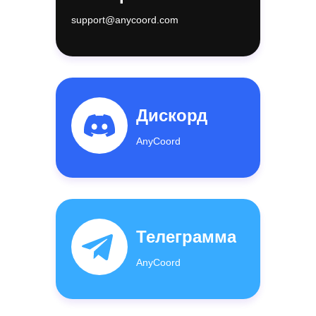
support@anycoord.com
Дискорд
AnyCoord
Телеграмма
AnyCoord