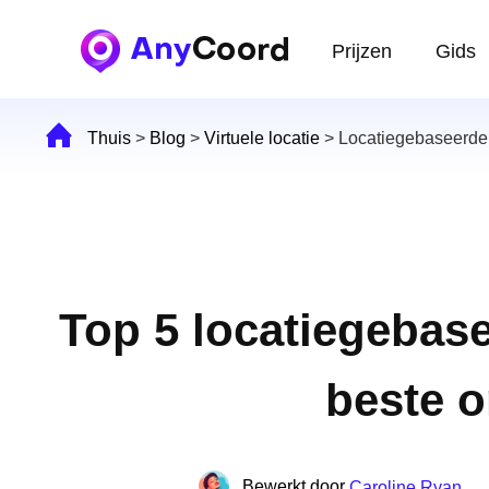
Prijzen
Gids
Thuis
>
Blog
>
Virtuele locatie
>
Locatiegebaseerde
Top 5 locatiegebas
beste o
Bewerkt door
Caroline Ryan