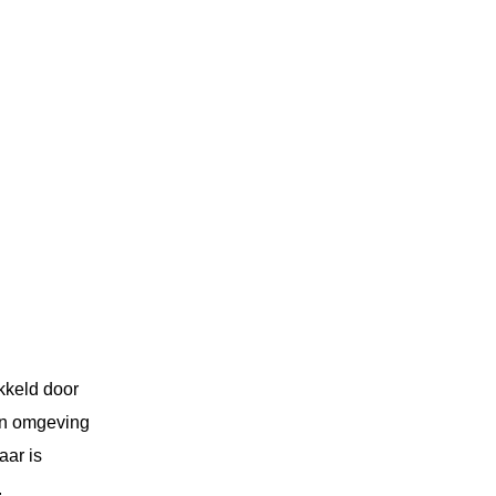
kkeld door
un omgeving
aar is
.