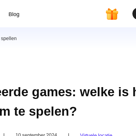
Blog
 spellen
eerde games: welke is 
m te spelen?
|
10 september 2024
|
Virtuele locatie