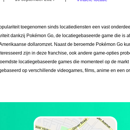
 populariteit toegenomen sinds locatiediensten een vast onderde
teit dankzij Pokémon Go, de locatiegebaseerde game die is af
de Amerikaanse dollaromzet. Naast de beroemde Pokémon Go ku
teresseerd zijn in deze franchise, ook andere game-opties prob
e beroemdste locatiegebaseerde games die momenteel op de markt 
ebaseerd op verschillende videogames, films, anime en een orig