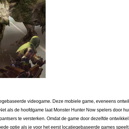
iegebaseerde videogame. Deze mobiele game, eveneens ontwi
 Net als de hoofdgame laat Monster Hunter Now spelers door h
pantsers te versterken. Omdat de game door dezelfde ontwikkel
de optie als je voor het eerst locatiegebaseerde games speelt