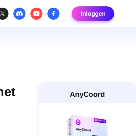
Inloggen
het
AnyCoord