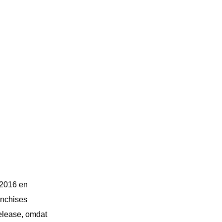
 2016 en
anchises
elease, omdat