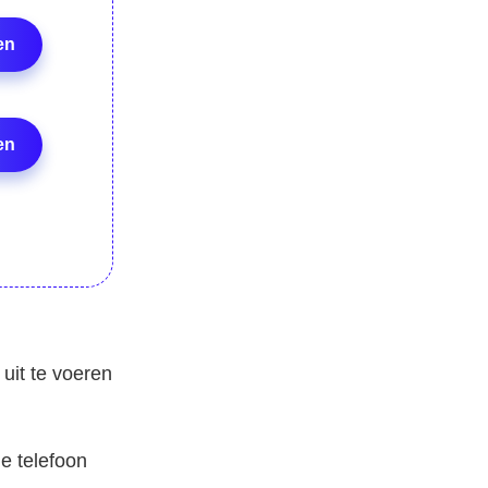
en
n
en
n
uit te voeren
e telefoon