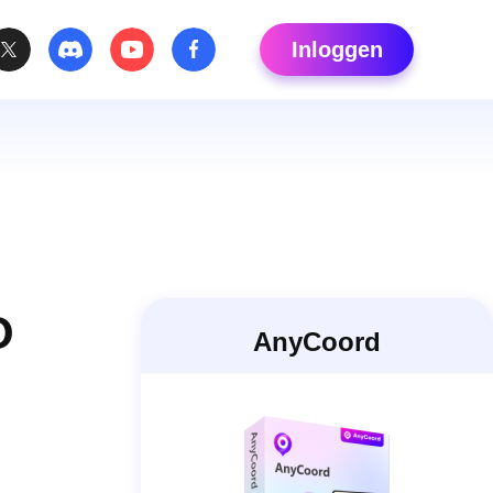
Inloggen
O
AnyCoord