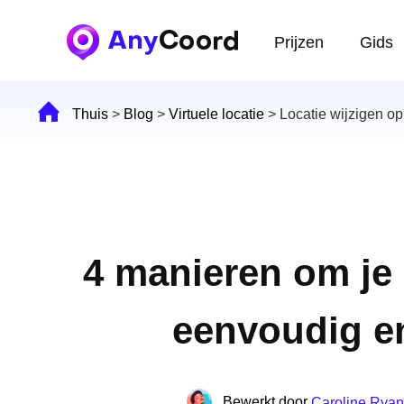
Prijzen
Gids
Thuis
>
Blog
>
Virtuele locatie
>
Locatie wijzigen 
4 manieren om je
eenvoudig en
Bewerkt door
Caroline Ryan