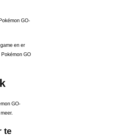
n Pokémon GO-
 game en er
 in Pokémon GO
k
kémon GO-
 meer.
 te