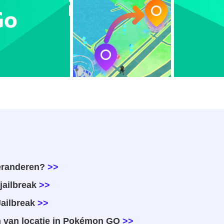
eranderen?
>>
jailbreak
>>
ailbreak
>>
n van locatie in Pokémon GO
>>