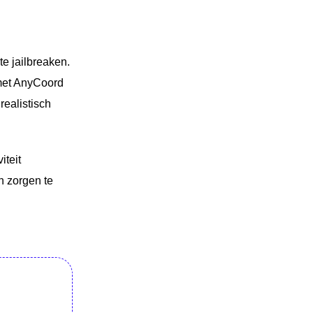
e jailbreaken.
 met AnyCoord
ealistisch
teit
n zorgen te