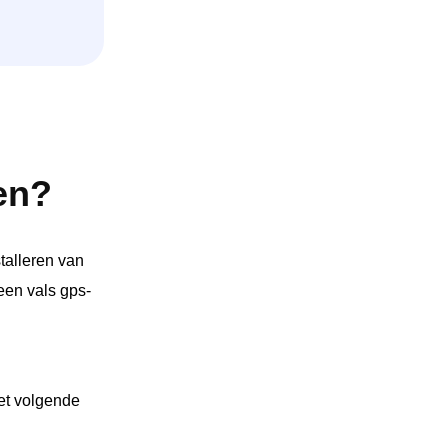
en?
talleren van
een vals gps-
het volgende