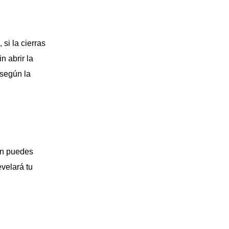
si la cierras
n abrir la
 según la
ún puedes
evelará tu