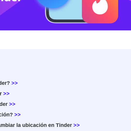
der?
>>
r
>>
der
>>
ción?
>>
mbiar la ubicación en Tinder
>>