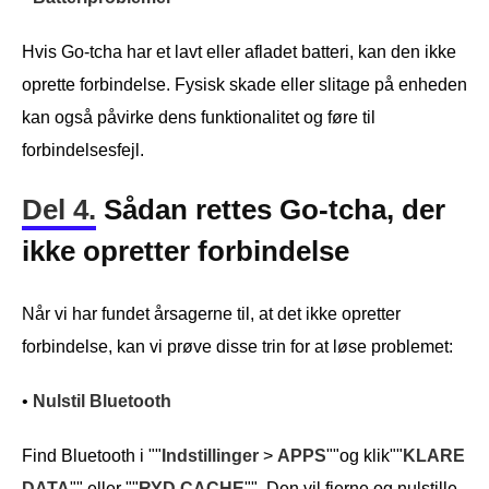
Hvis Go-tcha har et lavt eller afladet batteri, kan den ikke
oprette forbindelse. Fysisk skade eller slitage på enheden
kan også påvirke dens funktionalitet og føre til
forbindelsesfejl.
Del 4.
Sådan rettes Go-tcha, der
ikke opretter forbindelse
Når vi har fundet årsagerne til, at det ikke opretter
forbindelse, kan vi prøve disse trin for at løse problemet:
•
Nulstil Bluetooth
Find Bluetooth i ""
Indstillinger
>
APPS
""og klik""
KLARE
DATA
"" eller ""
RYD CACHE
"". Den vil fjerne og nulstille