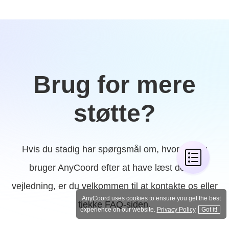
Brug for mere
støtte?
Hvis du stadig har spørgsmål om, hvordan du
bruger AnyCoord efter at have læst denne
vejledning, er du velkommen til at kontakte os eller
AnyCoord uses cookies to ensure you get the best
tjekke FAQ-siden.
experience on our website.
Privacy Policy
Got it!