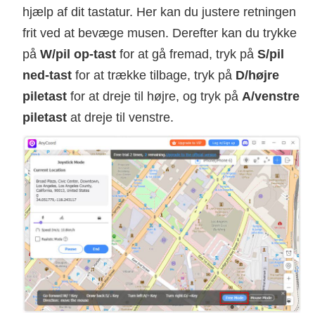
hjælp af dit tastatur. Her kan du justere retningen
frit ved at bevæge musen. Derefter kan du trykke
på
W/pil op-tast
for at gå fremad, tryk på
S/pil
ned-tast
for at trække tilbage, tryk på
D/højre
piletast
for at dreje til højre, og tryk på
A/venstre
piletast
at dreje til venstre.