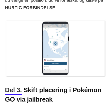
du vælge en position, du vil forfalske, og klikke på
HURTIG FORBINDELSE
.
Del 3.
Skift placering i Pokémon
GO via jailbreak