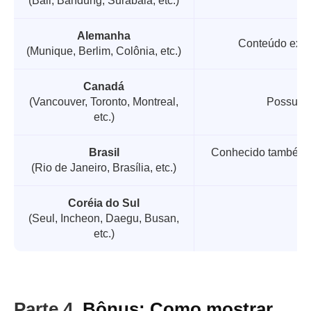
(Bali, Bandung, Surabaia, etc.)
Alemanha
Conteúdo exclu
(Munique, Berlim, Colônia, etc.)
Canadá
(Vancouver, Toronto, Montreal,
Possui u
etc.)
Brasil
Conhecido também po
(Rio de Janeiro, Brasília, etc.)
Coréia do Sul
(Seul, Incheon, Daegu, Busan,
etc.)
Parte 4.
Bônus: Como mostrar