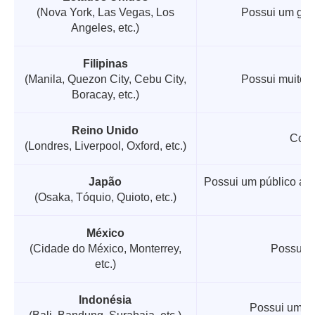
(Nova York, Las Vegas, Los
Possui um gra
Angeles, etc.)
Filipinas
(Manila, Quezon City, Cebu City,
Possui muitos 
Boracay, etc.)
Reino Unido
Conhe
(Londres, Liverpool, Oxford, etc.)
Japão
Possui um público ant
(Osaka, Tóquio, Quioto, etc.)
México
(Cidade do México, Monterrey,
Possui u
etc.)
Indonésia
Possui um nú