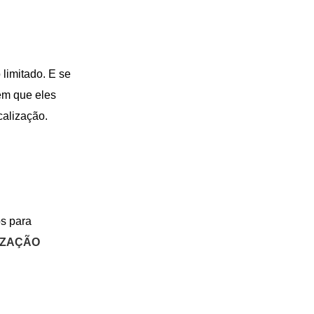
 limitado. E se
em que eles
calização.
os para
IZAÇÃO