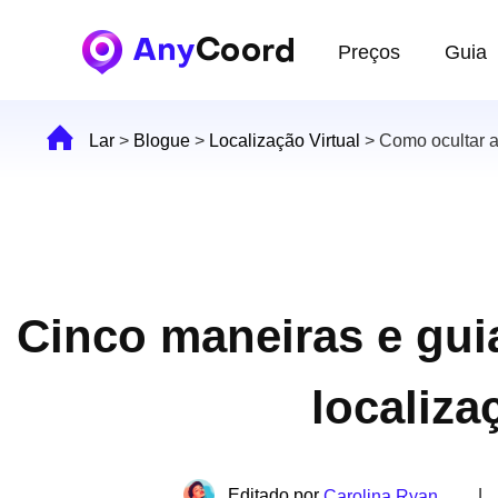
Preços
Guia
Lar
>
Blogue
>
Localização Virtual
>
Como ocultar a
Cinco maneiras e gui
localiza
Editado por
|
Carolina Ryan