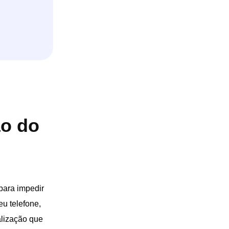
ão do
para impedir
eu telefone,
calização que