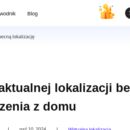
wodnik
Blog
becną lokalizację
ktualnej lokalizacji b
zenia z domu
|
paź 10, 2024
|
Wirtualna lokalizacja