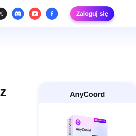
Zaloguj się
ez
AnyCoord