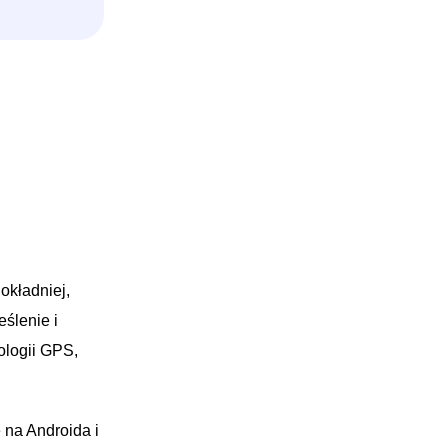
okładniej,
ślenie i
ologii GPS,
 na Androida i