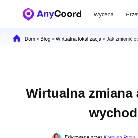
Wycena
Prze
Dom
>
Blog
>
Wirtualna lokalizacja
>
Jak zmienić o
Wirtualna zmiana a
wychod
Edytowane przez
Karolina Ryan