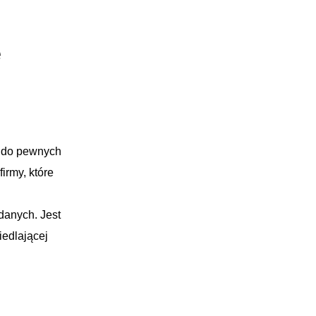
e
p do pewnych
irmy, które
danych. Jest
iedlającej