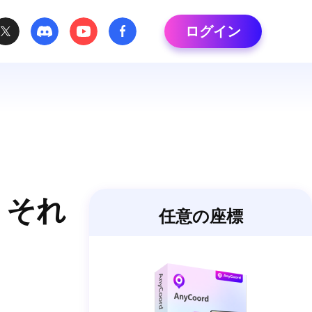
ログイン
、それ
任意の座標