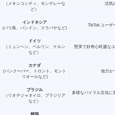
（メキシコシティ、モンテレーな
活気
ど）
インドネシア
TikTok 
(バリ島、バンドン、スラバヤなど)
ドイツ
（ミュンヘン、ベルリン、ケルン
堅実で好奇心旺盛なユ
など）
カナダ
(バンクーバー、トロント、モント
強力か
リオールなど)
ブラジル
多様なバイラル文化に加
（リオデジャネイロ、ブラジリア
など）
韓国