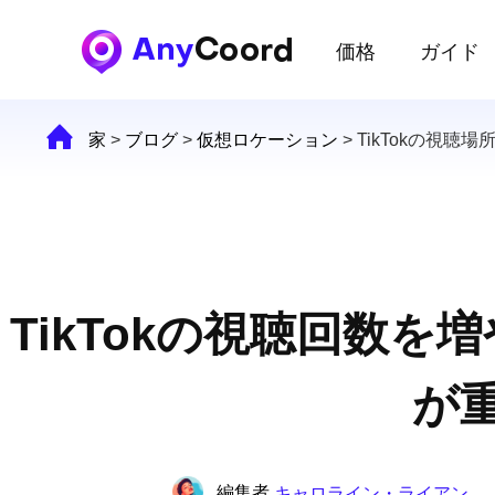
価格
ガイド
家
>
ブログ
>
仮想ロケーション
>
TikTokの視聴場
TikTokの視聴回数
が
編集者
キャロライン・ライアン