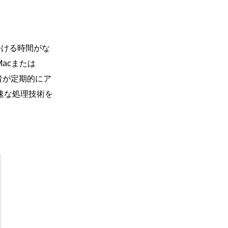
つける時間がな
はMacまたは
発者が定期的にア
速な処理技術を