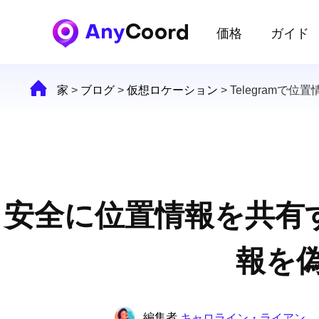
価格
ガイド
家
>
ブログ
>
仮想ロケーション
>
Telegramで
安全に位置情報を共有する
報を
編集者
キャロライン・ライアン