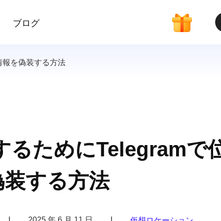
ブログ
位置情報を偽装する方法
ためにTelegramで
偽装する方法
|
2025 年 6 月 11 日
|
仮想ロケーション