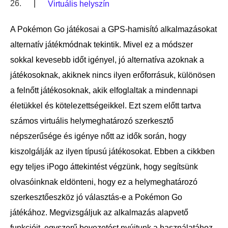
26.
|
Virtuális helyszín
A Pokémon Go játékosai a GPS-hamisító alkalmazásokat
alternatív játékmódnak tekintik. Mivel ez a módszer
sokkal kevesebb időt igényel, jó alternatíva azoknak a
játékosoknak, akiknek nincs ilyen erőforrásuk, különösen
a felnőtt játékosoknak, akik elfoglaltak a mindennapi
életükkel és kötelezettségeikkel. Ezt szem előtt tartva
számos virtuális helymeghatározó szerkesztő
népszerűsége és igénye nőtt az idők során, hogy
kiszolgálják az ilyen típusú játékosokat. Ebben a cikkben
egy teljes iPogo áttekintést végzünk, hogy segítsünk
olvasóinknak eldönteni, hogy ez a helymeghatározó
szerkesztőeszköz jó választás-e a Pokémon Go
játékához. Megvizsgáljuk az alkalmazás alapvető
funkcióit, egyszerű bevezetést nyújtunk a használatához,