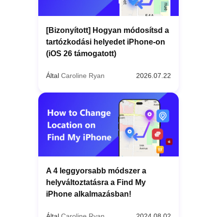
[Bizonyított] Hogyan módosítsd a
tartózkodási helyedet iPhone-on
(iOS 26 támogatott)
Által
Caroline Ryan
2026.07.22
A 4 leggyorsabb módszer a
helyváltoztatásra a Find My
iPhone alkalmazásban!
Által
Caroline Ryan
2024.08.02