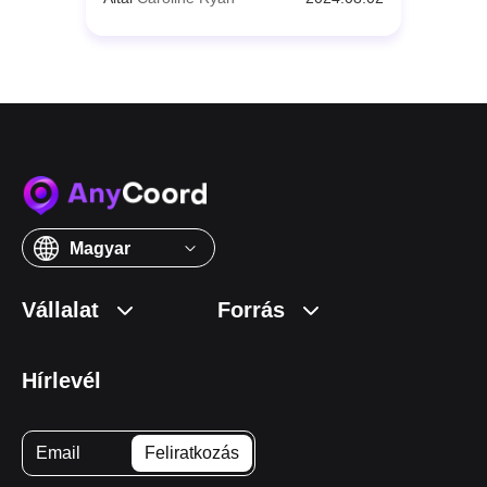
Magyar
Vállalat
Forrás
Hírlevél