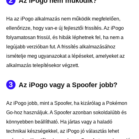
2
Az iPogo nem működik?
Ha az iPogo alkalmazás nem működik megfelelően,
ellenőrizze, hogy van-e új fejlesztői frissítés. Az iPogo
folyamatosan frissül, és hibák léphetnek fel, ha nem a
legújabb verzióban fut. A frissítés alkalmazásához
ismételje meg ugyanazokat a lépéseket, amelyeket az
alkalmazás telepítésekor végzett.
3
Az iPogo vagy a Spoofer jobb?
Az iPogo jobb, mint a Spoofer, ha kizárólag a Pokémon
Go-hoz használjuk. A Spoofer azonban sokoldalúbb és
könnyebben beállítható. Ha jártas vagy a haladó
technikai készségekkel, az iPogo jó választás lehet