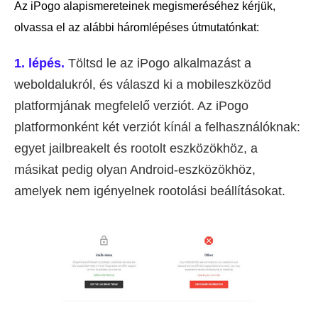
Az iPogo alapismereteinek megismeréséhez kérjük,
olvassa el az alábbi háromlépéses útmutatónkat:
1. lépés.
Töltsd le az iPogo alkalmazást a
weboldalukról, és válaszd ki a mobileszközöd
platformjának megfelelő verziót. Az iPogo
platformonként két verziót kínál a felhasználóknak:
egyet jailbreakelt és rootolt eszközökhöz, a
másikat pedig olyan Android-eszközökhöz,
amelyek nem igényelnek rootolási beállításokat.