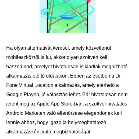
Ha olyan alternatívát keresel, amely közvetlenül
mobileszközről is fut, akkor olyan szoftvert kell
használnod, amelyet hivatalosan is kiadtak megbízható
alkalmazásletöltő oldalakon. Ebben az esetben a Dr.
Fone Virtual Location alkalmazás, amely elérhető a
Google Playen, jó választás lehet. Bár hivatalosan nem
jelent meg az Apple App Store-ban, a szoftver hivatalos
Android Marketen való ellenőrzése elegendőnek kell
lennie ahhoz, hogy igazolja helymeghatározó
alkalmazásként való megbízhatóságát.