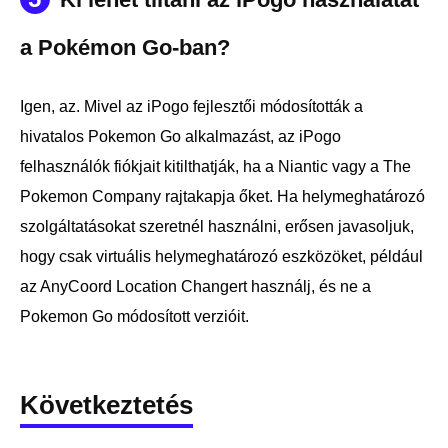
a Pokémon Go-ban?
Igen, az. Mivel az iPogo fejlesztői módosították a
hivatalos Pokemon Go alkalmazást, az iPogo
felhasználók fiókjait kitilthatják, ha a Niantic vagy a The
Pokemon Company rajtakapja őket. Ha helymeghatározó
szolgáltatásokat szeretnél használni, erősen javasoljuk,
hogy csak virtuális helymeghatározó eszközöket, például
az AnyCoord Location Changert használj, és ne a
Pokemon Go módosított verzióit.
Következtetés