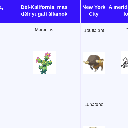
a,
Dél-Kalifornia, más
New York
A merid
délnyugati államok
City
k
Maractus
D
Bouffalant
Lunatone