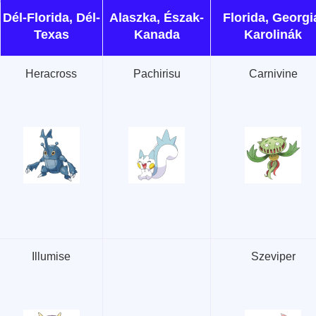
Dél-Florida, Dél-
Alaszka, Észak-
Florida, Georgi
Texas
Kanada
Karolinák
Heracross
Pachirisu
Carnivine
Illumise
Szeviper