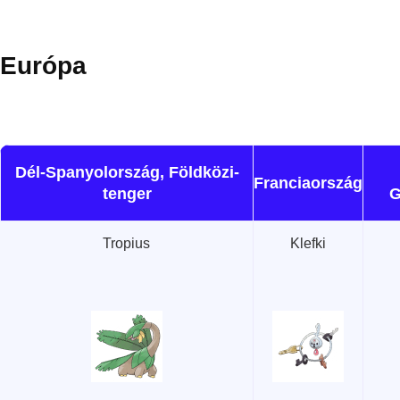
Európa
Dél-Spanyolország, Földközi-
Franciaország
tenger
G
Tropius
Klefki