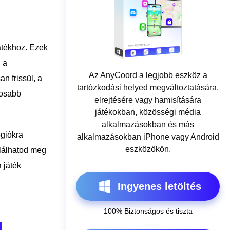
átékhoz. Ezek
 a
Az AnyCoord a legjobb eszköz a
n frissül, a
tartózkodási helyed megváltoztatására,
tosabb
elrejtésére vagy hamisítására
játékokban, közösségi média
alkalmazásokban és más
égiókra
alkalmazásokban iPhone vagy Android
eszközökön.
alálhatod meg
 játék
Ingyenes letöltés
100% Biztonságos és tiszta