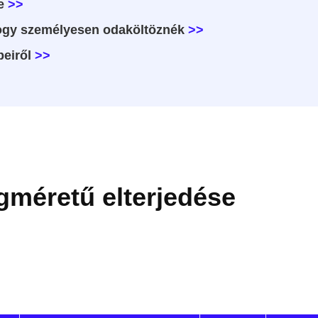
e
>>
hogy személyesen odaköltöznék
>>
eiről
>>
méretű elterjedése