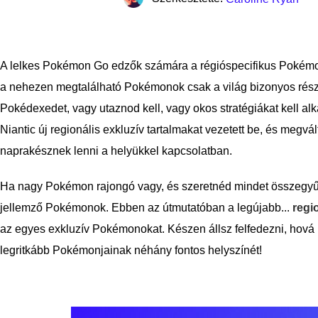
A lelkes Pokémon Go edzők számára a régióspecifikus Pokémon
a nehezen megtalálható Pokémonok csak a világ bizonyos részein
Pokédexedet, vagy utaznod kell, vagy okos stratégiákat kell a
Niantic új regionális exkluzív tartalmakat vezetett be, és megv
naprakésznek lenni a helyükkel kapcsolatban.
Ha nagy Pokémon rajongó vagy, és szeretnéd mindet összegyűjt
jellemző Pokémonok. Ebben az útmutatóban a legújabb...
regi
az egyes exkluzív Pokémonokat. Készen állsz felfedezni, hová
legritkább Pokémonjainak néhány fontos helyszínét!