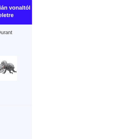
ián vonaltól
eletre
urant