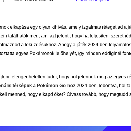
ok elkapása egy olyan kihívás, amely izgalmas réteget ad a j
 találhatók meg, ami azt jelenti, hogy ha teljesíteni szeretnéd
lkalmaznod a leküzdésükhöz. Ahogy a játék 2024-ben folyamatosa
áltoztatta egyes Pokémonok lelőhelyét, így minden eddiginél fon
eni, elengedhetetlen tudni, hogy hol jelennek meg az egyes r
onális térképek a Pokémon Go-hoz
2024-ben, lebontva, hol t
 kell menned, hogy elkapd őket? Olvass tovább, hogy megtudd a