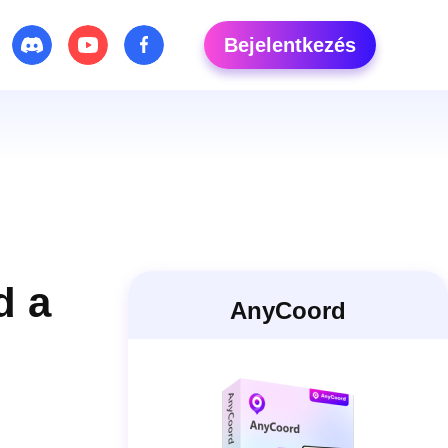
Bejelentkezés
d a
AnyCoord