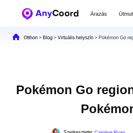
Árazás
Útmut
Otthon
>
Blog
>
Virtuális helyszín
>
Pokémon Go regi
Pokémon Go regioná
Pokémon
Szerkesztette:
Caroline Ryan