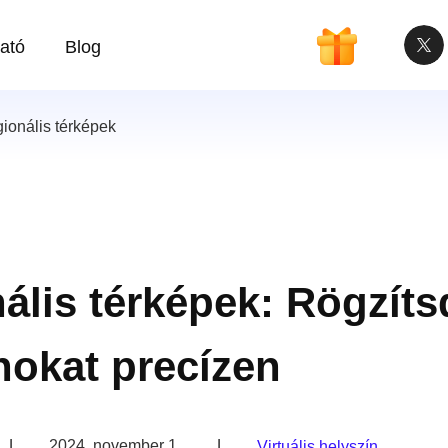
ató
Blog
onális térképek
lis térképek: Rögzíts
okat precízen
|
2024. november 1.
|
Virtuális helyszín