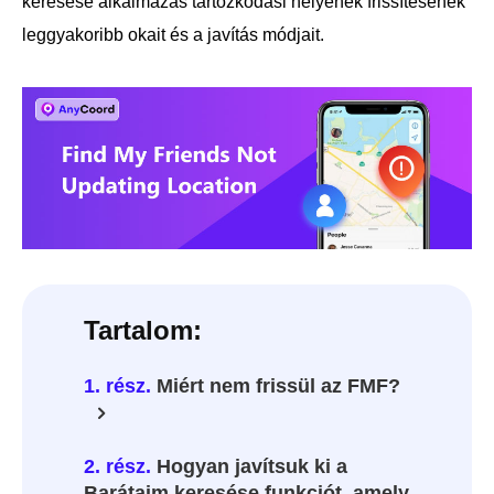
keresése alkalmazás tartózkodási helyének frissítésének
leggyakoribb okait és a javítás módjait.
Tartalom:
1. rész.
Miért nem frissül az FMF?
2. rész.
Hogyan javítsuk ki a
Barátaim keresése funkciót, amely