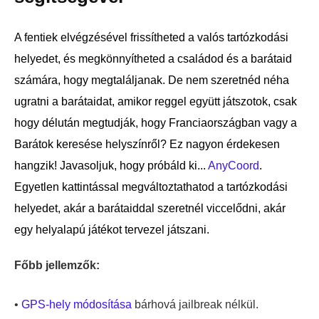
A fentiek elvégzésével frissítheted a valós tartózkodási
helyedet, és megkönnyítheted a családod és a barátaid
számára, hogy megtaláljanak. De nem szeretnéd néha
ugratni a barátaidat, amikor reggel együtt játszotok, csak
hogy délután megtudják, hogy Franciaországban vagy a
Barátok keresése helyszínről? Ez nagyon érdekesen
hangzik! Javasoljuk, hogy próbáld ki...
AnyCoord
.
Egyetlen kattintással megváltoztathatod a tartózkodási
helyedet, akár a barátaiddal szeretnél viccelődni, akár
egy helyalapú játékot tervezel játszani.
Főbb jellemzők:
•
GPS-hely módosítása
bárhová jailbreak nélkül.