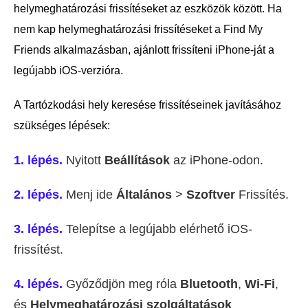
helymeghatározási frissítéseket az eszközök között. Ha
nem kap helymeghatározási frissítéseket a Find My
Friends alkalmazásban, ajánlott frissíteni iPhone-ját a
legújabb iOS-verzióra.
A Tartózkodási hely keresése frissítéseinek javításához
szükséges lépések:
1. lépés.
Nyitott
Beállítások
az iPhone-odon.
2. lépés.
Menj ide
Általános
>
Szoftver
Frissítés.
3. lépés.
Telepítse a legújabb elérhető iOS-
frissítést.
4. lépés.
Győződjön meg róla
Bluetooth
,
Wi-Fi
,
és
Helymeghatározási szolgáltatások