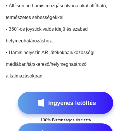
• Állítson be hamis mozgási útvonalakat állítható,
természetes sebességekkel.
• 360°-os joystick valós idejű és szabad
helymeghatározáshoz.
• Hamis helyszín AR játékokban/közösségi
médiában/társkereső/helymeghatározó
alkalmazásokban.
Ingyenes letöltés
100% Biztonságos és tiszta