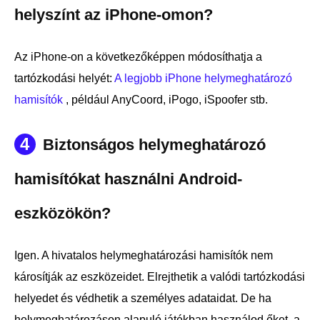
helyszínt az iPhone-omon?
Az iPhone-on a következőképpen módosíthatja a
tartózkodási helyét:
A legjobb iPhone helymeghatározó
hamisítók
, például AnyCoord, iPogo, iSpoofer stb.
4
Biztonságos helymeghatározó
hamisítókat használni Android-
eszközökön?
Igen. A hivatalos helymeghatározási hamisítók nem
károsítják az eszközeidet. Elrejthetik a valódi tartózkodási
helyedet és védhetik a személyes adataidat. De ha
helymeghatározáson alapuló játékban használod őket, a