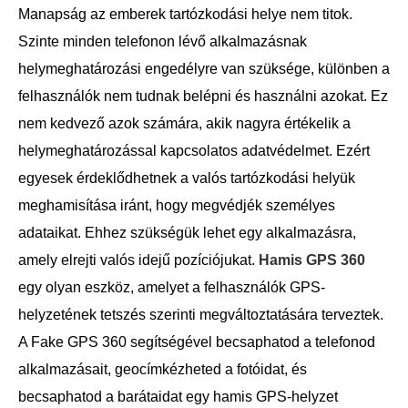
Manapság az emberek tartózkodási helye nem titok.
Szinte minden telefonon lévő alkalmazásnak
helymeghatározási engedélyre van szüksége, különben a
felhasználók nem tudnak belépni és használni azokat. Ez
nem kedvező azok számára, akik nagyra értékelik a
helymeghatározással kapcsolatos adatvédelmet. Ezért
egyesek érdeklődhetnek a valós tartózkodási helyük
meghamisítása iránt, hogy megvédjék személyes
adataikat. Ehhez szükségük lehet egy alkalmazásra,
amely elrejti valós idejű pozíciójukat.
Hamis GPS 360
egy olyan eszköz, amelyet a felhasználók GPS-
helyzetének tetszés szerinti megváltoztatására terveztek.
A Fake GPS 360 segítségével becsaphatod a telefonod
alkalmazásait, geocímkézheted a fotóidat, és
becsaphatod a barátaidat egy hamis GPS-helyzet