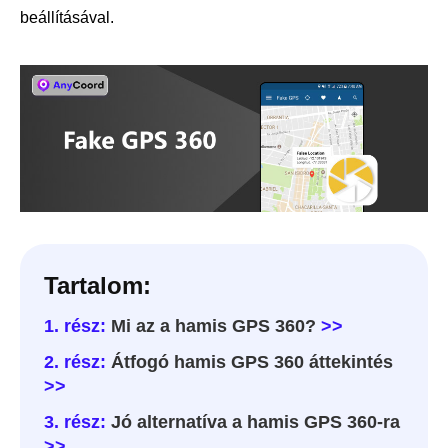
beállításával.
Tartalom:
1. rész:
Mi az a hamis GPS 360?
>>
2. rész:
Átfogó hamis GPS 360 áttekintés
>>
3. rész:
Jó alternatíva a hamis GPS 360-ra
>>