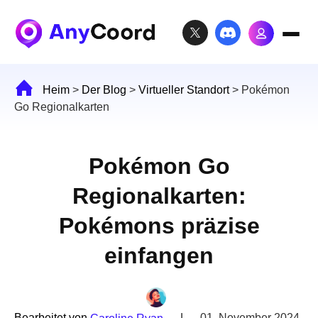
Heim
>
Der Blog
>
Virtueller Standort
>
Pokémon
Go Regionalkarten
Pokémon Go
Regionalkarten:
Pokémons präzise
einfangen
Bearbeitet von
|
01. November 2024