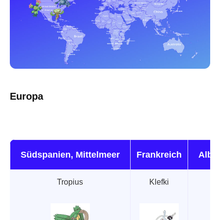
Europa
Südspanien, Mittelmeer
Frankreich
Alba
Tropius
Klefki