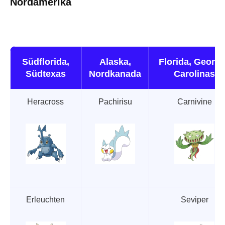
Nordamerika
Südflorida,
Alaska,
Florida, Georgi
Südtexas
Nordkanada
Carolinas
Heracross
Pachirisu
Carnivine
Erleuchten
Seviper