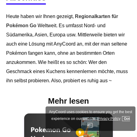
Heute haben wir Ihnen gezeigt,
Regionalkarten für
Pokémon Go
Weltweit. Es umfasst Nord- und
Südamerika, Asien, Europa usw. Mittlerweile bieten wir
auch eine Lösung mit AnyCoord an, mit der man seltene
Pokémon fangen kann, ohne an bestimmten Orten
anzukommen. Wie heißt es so schön: Wer den
Geschmack eines Kuchens kennenlernen möchte, muss
ihn selbst probieren. Also, probiert es ruhig aus ~
Mehr lesen
AnyCoord uses cookies to ensure you get the best
experience on our website.
Privacy Policy
Got
it!