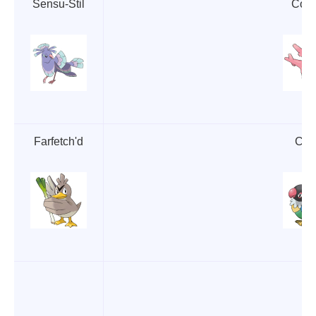
Sensu-Stil
Cors
Farfetch'd
Cha