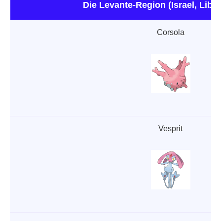
Die Levante-Region (Israel, Liba
Corsola
Vesprit