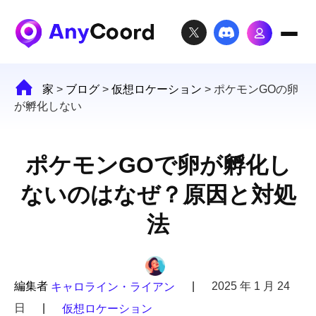
家
>
ブログ
>
仮想ロケーション
>
ポケモンGOの卵
が孵化しない
ポケモンGOで卵が孵化し
ないのはなぜ？原因と対処
法
編集者
|
2025 年 1 月 24
キャロライン・ライアン
日
|
仮想ロケーション