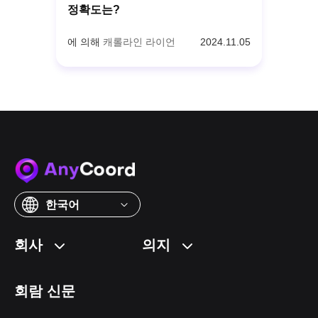
정확도는?
에 의해
캐롤라인 라이언
2024.11.05
한국어
회사
의지
회람 신문