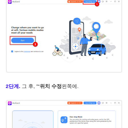
2단계.
그 후, "“
위치 수정
왼쪽에.