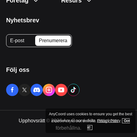
Företag
Resurs
Nyhetsbrev
Följ oss
AnyCoord uses cookies to ensure you get the best
Upphovsrätt © 2026 AnyCoord. Alla rättigheter
experience on our website.
Privacy Policy
Got
förbehållna.
it!