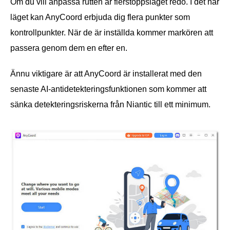
Om du vill anpassa rutten är flerstoppsläget redo. I det här
läget kan AnyCoord erbjuda dig flera punkter som
kontrollpunkter. När de är inställda kommer markören att
passera genom dem en efter en.
Ännu viktigare är att AnyCoord är installerat med den
senaste AI-antidetekteringsfunktionen som kommer att
sänka detekteringsriskerna från Niantic till ett minimum.