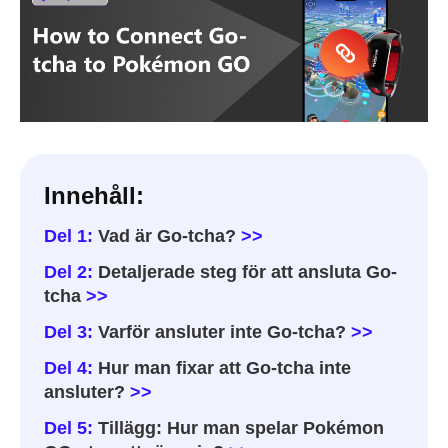
Innehåll:
Del 1:
Vad är Go-tcha?
>>
Del 2:
Detaljerade steg för att ansluta Go-
tcha
>>
Del 3:
Varför ansluter inte Go-tcha?
>>
Del 4:
Hur man fixar att Go-tcha inte
ansluter?
>>
Del 5:
Tillägg: Hur man spelar Pokémon