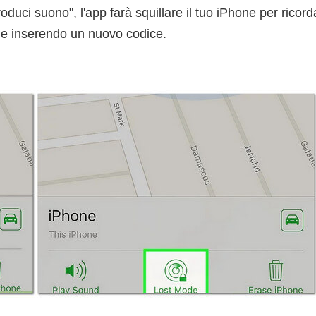
uci suono", l'app farà squillare il tuo iPhone per ricorda
one inserendo un nuovo codice.