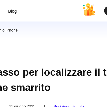
Blog
mio iPhone
sso per localizzare il 
e smarrito
|
11 giugno 2025
|
Posizione virtuale