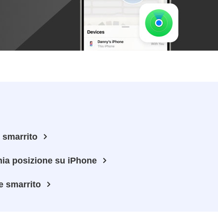
e smarrito
mia posizione su iPhone
e smarrito