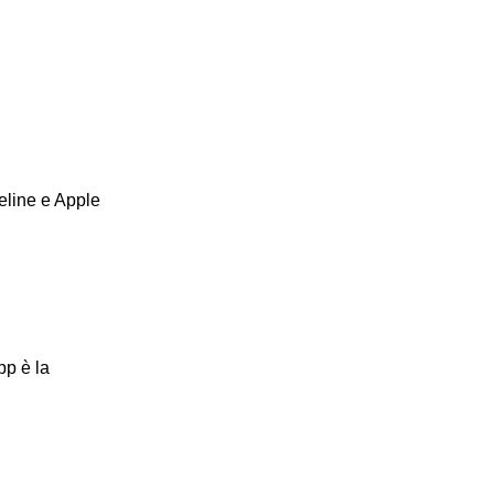
eline e Apple
pp è la