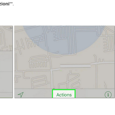
zioni
"".