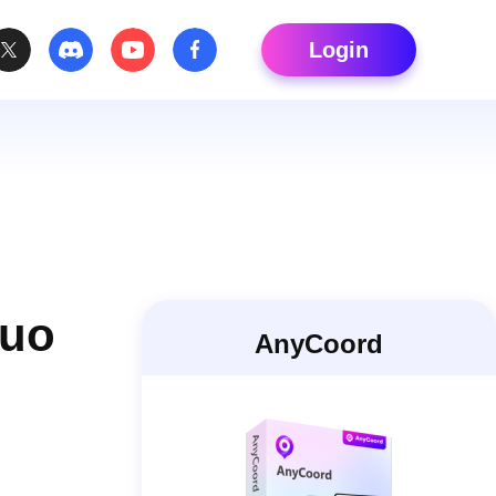
Login
tuo
AnyCoord