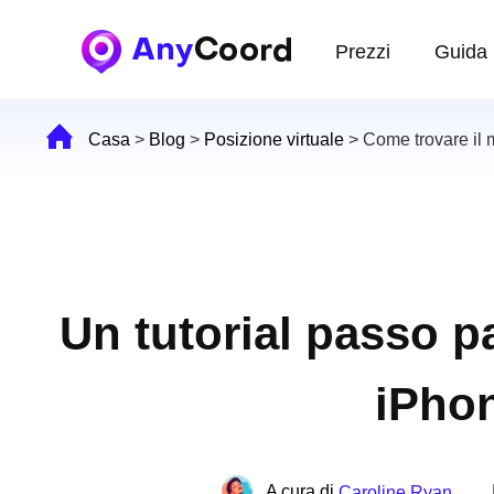
Prezzi
Guida
Casa
>
Blog
>
Posizione virtuale
>
Come trovare il 
Un tutorial passo pa
iPhon
A cura di
Caroline Ryan