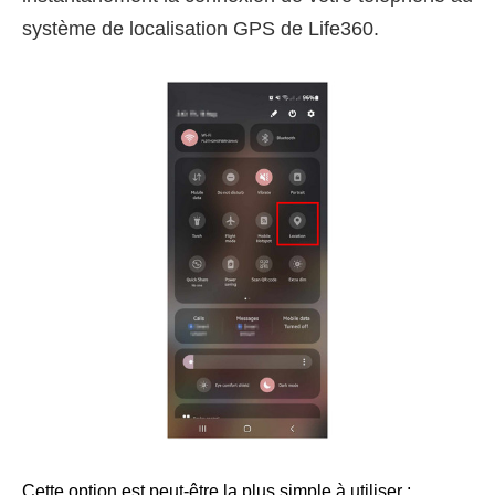
système de localisation GPS de Life360.
Cette option est peut-être la plus simple à utiliser ;